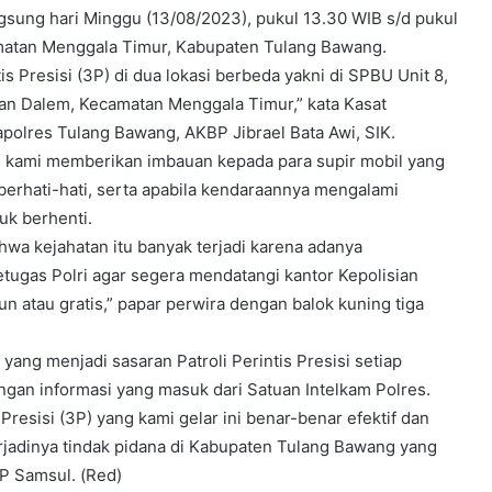
langsung hari Minggu (13/08/2023), pukul 13.30 WIB s/d pukul
amatan Menggala Timur, Kabupaten Tulang Bawang.
is Presisi (3P) di dua lokasi berbeda yakni di SPBU Unit 8,
 Dalem, Kecamatan Menggala Timur,” kata Kasat
apolres Tulang Bawang, AKBP Jibrael Bata Awi, SIK.
as kami memberikan imbauan kepada para supir mobil yang
berhati-hati, serta apabila kendaraannya mengalami
uk berhenti.
ahwa kejahatan itu banyak terjadi karena adanya
ugas Polri agar segera mendatangi kantor Kepolisian
n atau gratis,” papar perwira dengan balok kuning tiga
ang menjadi sasaran Patroli Perintis Presisi setiap
engan informasi yang masuk dari Satuan Intelkam Polres.
Presisi (3P) yang kami gelar ini benar-benar efektif dan
rjadinya tindak pidana di Kabupaten Tulang Bawang yang
P Samsul. (Red)