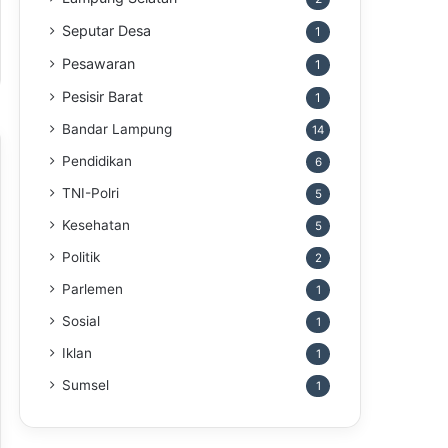
Seputar Desa
1
Pesawaran
1
Pesisir Barat
1
Bandar Lampung
14
Pendidikan
6
TNI-Polri
5
Kesehatan
5
Politik
2
Parlemen
1
Sosial
1
Iklan
1
Sumsel
1