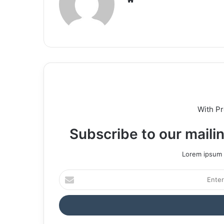
With P
Subscribe to our mailin
Lorem ipsum d
Enter
your
Email
address