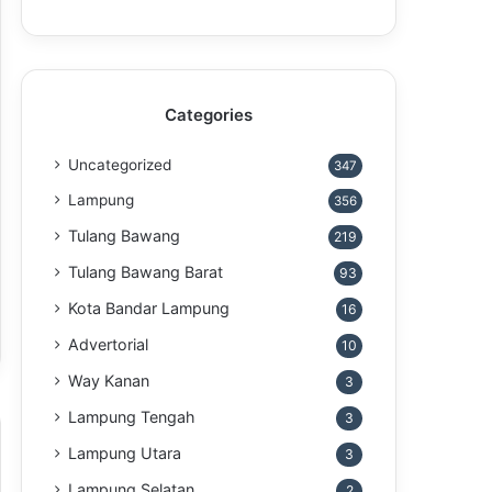
Categories
Uncategorized
347
Lampung
356
Tulang Bawang
219
Tulang Bawang Barat
93
Kota Bandar Lampung
16
Advertorial
10
Way Kanan
3
Lampung Tengah
3
Lampung Utara
3
Lampung Selatan
2