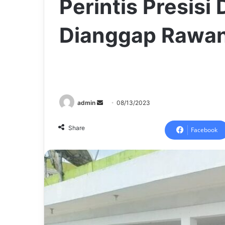
Perintis Presisi
Dianggap Rawan
Send
admin
08/13/2023
an
email
Share
Facebook