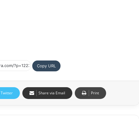
okasi yang menjadi sasaran Patroli Perintis
ah. Hal ini sesuai dengan informasi yang masuk dari
nti resisi (3P) yang kami gelar ini benanar efektif
r terjadinya tindak dana di Kabupaten Tulang Bawng
” terang AKP Samsul. (Red)
Copy URL
Twitter
Share via Email
Print