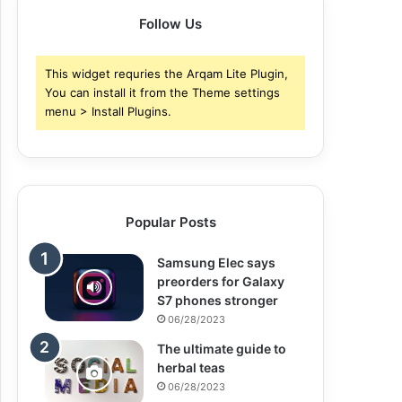
Follow Us
This widget requries the Arqam Lite Plugin,
You can install it from the Theme settings
menu > Install Plugins.
Popular Posts
Samsung Elec says
preorders for Galaxy
S7 phones stronger
06/28/2023
The ultimate guide to
herbal teas
06/28/2023