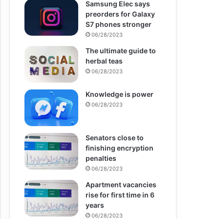
Samsung Elec says
preorders for Galaxy
S7 phones stronger
06/28/2023
The ultimate guide to
herbal teas
06/28/2023
Knowledge is power
06/28/2023
Senators close to
finishing encryption
penalties
06/28/2023
Apartment vacancies
rise for first time in 6
years
06/28/2023