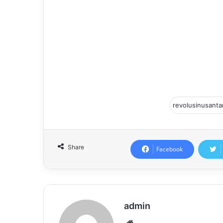
denganp balok kuning tiga dipundaknya.
Kasapt Samapta menerangkan, waktu dan l
Presisi setiap harinya selalu berubah-ub
Satuan Intelkam Polres.
“Dengan harapan, pelaksanaan Patroli Peri
dan efisien guna meng erta meminimalisi
yang berjuluk Sai Bumi Nengah Nyappur,
Share
Facebook
admin
Website