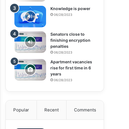
Knowledge is power
06/28/2023
Senators close to
finishing encryption
penalties
06/28/2023
Apartment vacancies
rise for first time in 6
years
06/28/2023
Popular
Recent
Comments