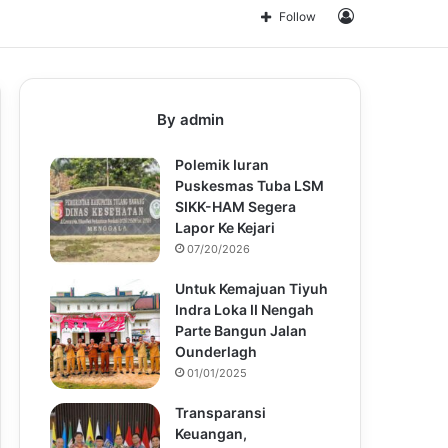
for
Log
Follow
In
By admin
Polemik Iuran
Puskesmas Tuba LSM
SIKK-HAM Segera
Lapor Ke Kejari
07/20/2026
Untuk Kemajuan Tiyuh
Indra Loka II Nengah
Parte Bangun Jalan
Ounderlagh
01/01/2025
Transparansi
Keuangan,