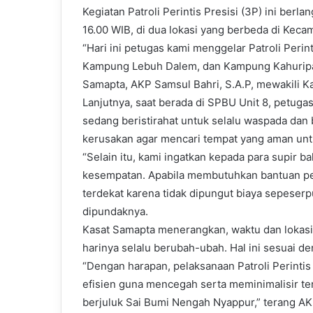
Kegiatan Patroli Perintis Presisi (3P) ini ber
16.00 WIB, di dua lokasi yang berbeda di Kec
“Hari ini petugas kami menggelar Patroli Perint
Kampung Lebuh Dalem, dan Kampung Kahuripan
Samapta, AKP Samsul Bahri, S.A.P, mewakili K
Lanjutnya, saat berada di SPBU Unit 8, petug
sedang beristirahat untuk selalu waspada dan 
kerusakan agar mencari tempat yang aman unt
“Selain itu, kami ingatkan kepada para supir b
kesempatan. Apabila membutuhkan bantuan pet
terdekat karena tidak dipungut biaya sepeserpu
dipundaknya.
Kasat Samapta menerangkan, waktu dan lokasi y
harinya selalu berubah-ubah. Hal ini sesuai d
“Dengan harapan, pelaksanaan Patroli Perintis 
efisien guna mencegah serta meminimalisir te
berjuluk Sai Bumi Nengah Nyappur,” terang AK