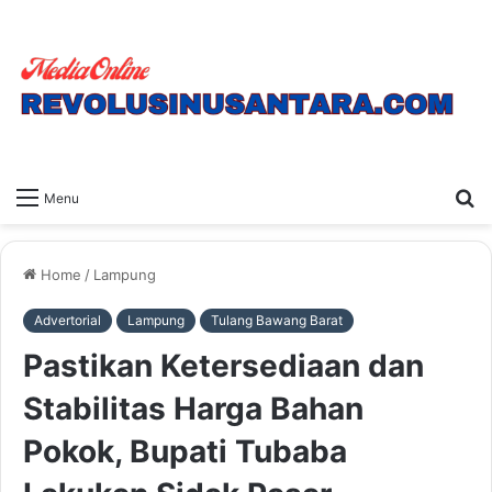
S
Menu
fo
Home
/
Lampung
Advertorial
Lampung
Tulang Bawang Barat
Pastikan Ketersediaan dan
Stabilitas Harga Bahan
Pokok, Bupati Tubaba