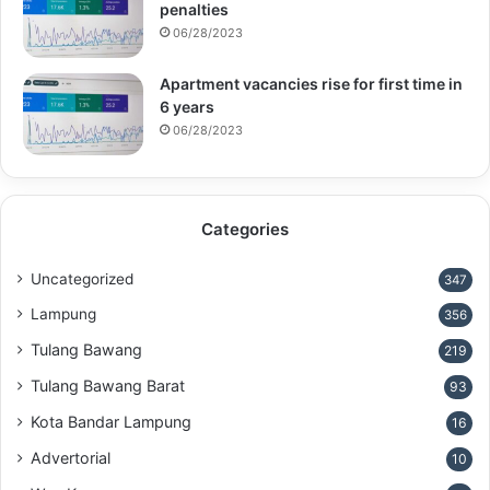
penalties
06/28/2023
Apartment vacancies rise for first time in
6 years
06/28/2023
Categories
Uncategorized
347
Lampung
356
Tulang Bawang
219
Tulang Bawang Barat
93
Kota Bandar Lampung
16
Advertorial
10