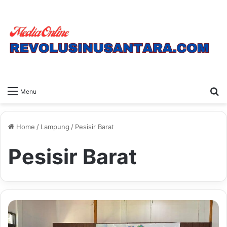
S
Menu
fo
Home
/
Lampung
/
Pesisir Barat
Pesisir Barat