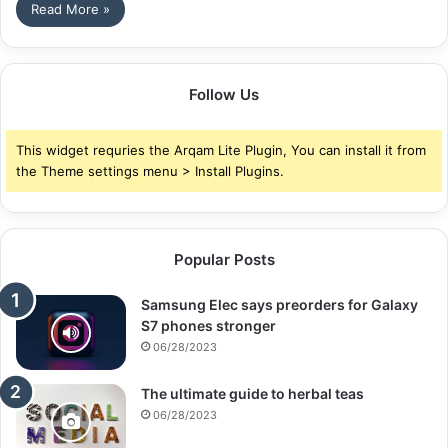
Read More »
Follow Us
This widget requries the Arqam Lite Plugin, You can install it from
the Theme settings menu > Install Plugins.
Popular Posts
Samsung Elec says preorders for Galaxy
S7 phones stronger
06/28/2023
The ultimate guide to herbal teas
06/28/2023