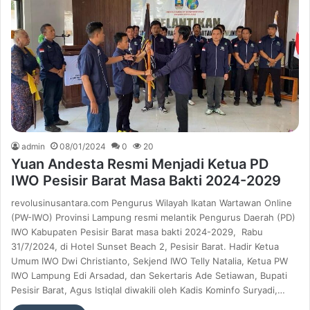
admin
08/01/2024
0
20
Yuan Andesta Resmi Menjadi Ketua PD
IWO Pesisir Barat Masa Bakti 2024-2029
revolusinusantara.com Pengurus Wilayah Ikatan Wartawan Online
(PW-IWO) Provinsi Lampung resmi melantik Pengurus Daerah (PD)
IWO Kabupaten Pesisir Barat masa bakti 2024-2029, Rabu
31/7/2024, di Hotel Sunset Beach 2, Pesisir Barat. Hadir Ketua
Umum IWO Dwi Christianto, Sekjend IWO Telly Natalia, Ketua PW
IWO Lampung Edi Arsadad, dan Sekertaris Ade Setiawan, Bupati
Pesisir Barat, Agus Istiqlal diwakili oleh Kadis Kominfo Suryadi,…