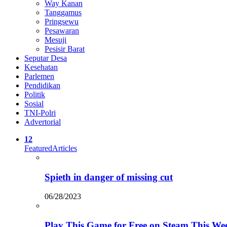
Way Kanan
Tanggamus
Pringsewu
Pesawaran
Mesuji
Pesisir Barat
Seputar Desa
Kesehatan
Parlemen
Pendidikan
Politik
Sosial
TNI-Polri
Advertorial
12
Featured
Articles
Spieth in danger of missing cut
06/28/2023
Play This Game for Free on Steam This We