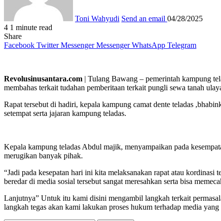
Toni Wahyudi
Send an email
04/28/2025
4
1 minute read
Share
Facebook
Twitter
Messenger
Messenger
WhatsApp
Telegram
Revolusinusantara.com
| Tulang Bawang – pemerintah kampung tela
membahas terkait tudahan pemberitaan terkait pungli sewa tanah ula
Rapat tersebut di hadiri, kepala kampung camat dente teladas ,bhab
setempat serta jajaran kampung teladas.
Kepala kampung teladas Abdul majik, menyampaikan pada kesempatan ha
merugikan banyak pihak.
“Jadi pada kesepatan hari ini kita melaksanakan rapat atau kordinasi 
beredar di media sosial tersebut sangat meresahkan serta bisa meme
Lanjutnya” Untuk itu kami disini mengambil langkah terkait permasa
langkah tegas akan kami lakukan proses hukum terhadap media yang 