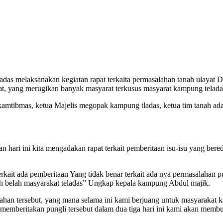
das melaksanakan kegiatan rapat terkaita permasalahan tanah ulayat 
yat, yang merugikan banyak masyarat terkusus masyarat kampung teladas
inkamtibmas, ketua Majelis megopak kampung tladas, ketua tim tanah ad
ri ini kita mengadakan rapat terkait pemberitaan isu-isu yang beredar
terkait ada pemberitaan Yang tidak benar terkait ada nya permasalahan 
cah belah masyarakat teladas” Ungkap kepala kampung Abdul majik.
lahan tersebut, yang mana selama ini kami berjuang untuk masyarakat
memberitakan pungli tersebut dalam dua tiga hari ini kami akan membu