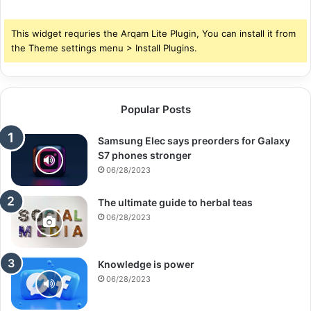
This widget requries the Arqam Lite Plugin, You can install it from
the Theme settings menu > Install Plugins.
Popular Posts
Samsung Elec says preorders for Galaxy
S7 phones stronger
06/28/2023
The ultimate guide to herbal teas
06/28/2023
Knowledge is power
06/28/2023