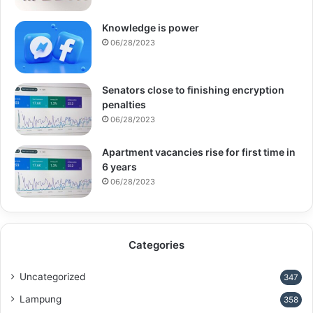
Knowledge is power
06/28/2023
Senators close to finishing encryption
penalties
06/28/2023
Apartment vacancies rise for first time in
6 years
06/28/2023
Categories
Uncategorized
347
Lampung
358