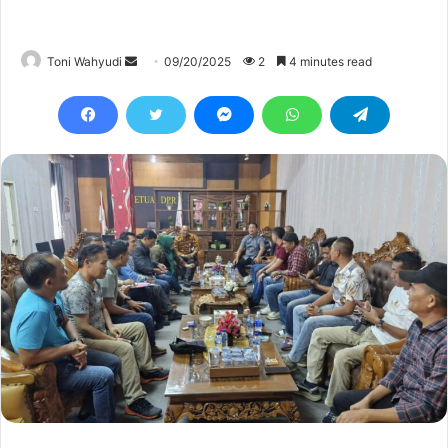
Send
Toni Wahyudi
09/20/2025
2
4 minutes read
an
email