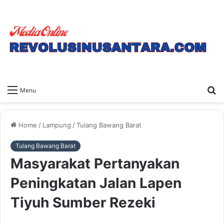
S
Menu
fo
Home
/
Lampung
/
Tulang Bawang Barat
Tulang Bawang Barat
Masyarakat Pertanyakan
Peningkatan Jalan Lapen
Tiyuh Sumber Rezeki