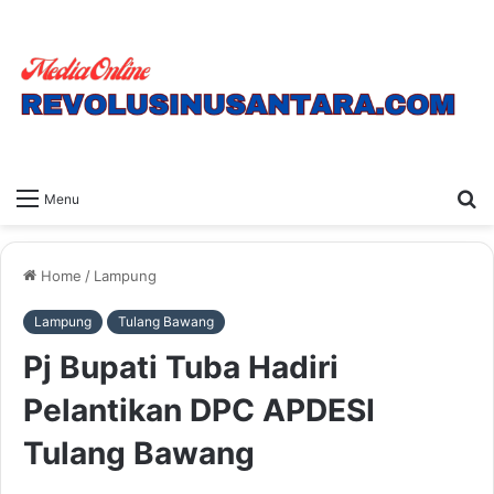
S
Menu
fo
Home
/
Lampung
Lampung
Tulang Bawang
Pj Bupati Tuba Hadiri
Pelantikan DPC APDESI
Tulang Bawang