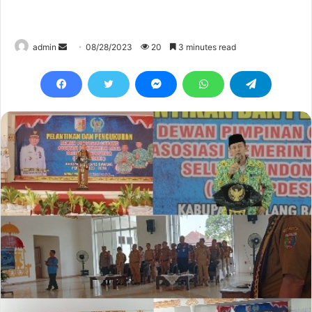
Send
admin
08/28/2023
20
3 minutes read
an
email