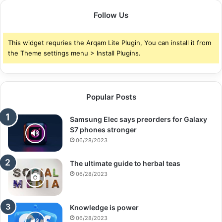
Follow Us
This widget requries the Arqam Lite Plugin, You can install it from
the Theme settings menu > Install Plugins.
Popular Posts
Samsung Elec says preorders for Galaxy
S7 phones stronger
06/28/2023
The ultimate guide to herbal teas
06/28/2023
Knowledge is power
06/28/2023