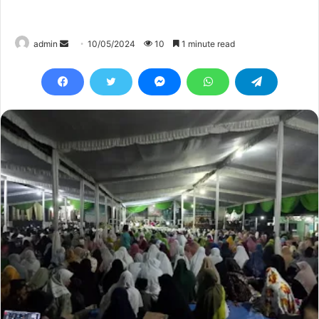
Send
admin
10/05/2024
10
1 minute read
an
email