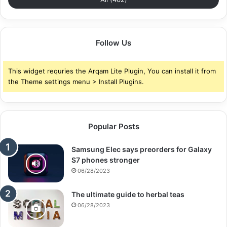
Follow Us
This widget requries the Arqam Lite Plugin, You can install it from
the Theme settings menu > Install Plugins.
Popular Posts
Samsung Elec says preorders for Galaxy
S7 phones stronger
06/28/2023
The ultimate guide to herbal teas
06/28/2023