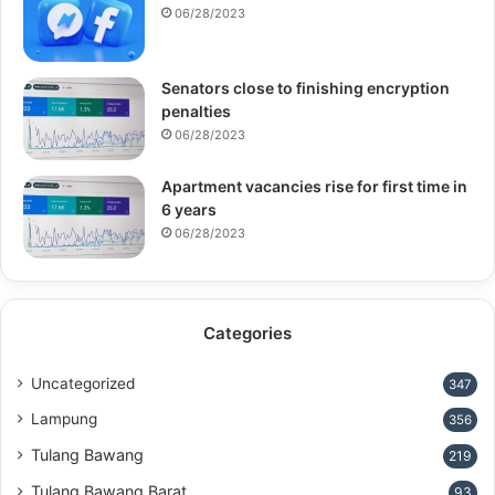
06/28/2023
Senators close to finishing encryption
penalties
06/28/2023
Apartment vacancies rise for first time in
6 years
06/28/2023
Categories
Uncategorized
347
Lampung
356
Tulang Bawang
219
Tulang Bawang Barat
93