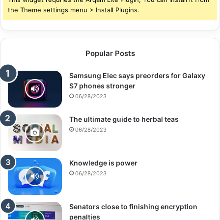
the Theme settings menu > Install Plugins.
Popular Posts
Samsung Elec says preorders for Galaxy
S7 phones stronger
06/28/2023
The ultimate guide to herbal teas
06/28/2023
Knowledge is power
06/28/2023
Senators close to finishing encryption
penalties