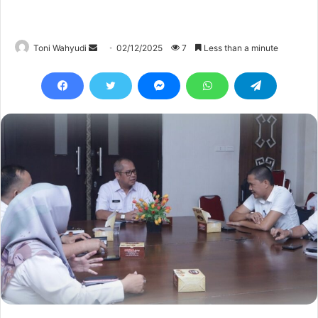
Send
Toni Wahyudi
02/12/2025
7
Less than a minute
an
email