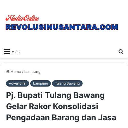
S
Menu
fo
Home
/
Lampung
Advertorial
Lampung
Tulang Bawang
Pj. Bupati Tulang Bawang
Gelar Rakor Konsolidasi
Pengadaan Barang dan Jasa