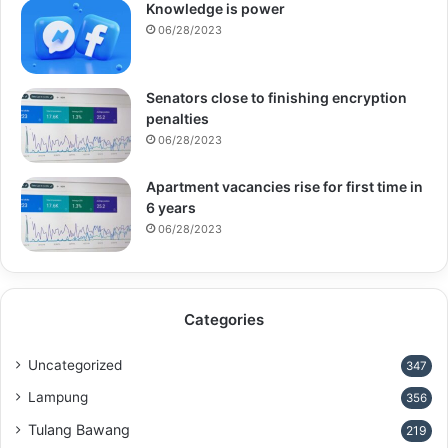
Knowledge is power
06/28/2023
Senators close to finishing encryption
penalties
06/28/2023
Apartment vacancies rise for first time in
6 years
06/28/2023
Categories
Uncategorized
347
Lampung
356
Tulang Bawang
219