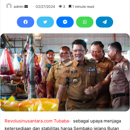
Send
admin
02/27/2024
3
1 minute read
an
email
Revolusinusantara.com Tubaba-
sebagai upaya menjaga
ketersediaan dan stabilitas harga Sembako jelang Bulan