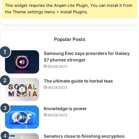
This widget requries the Arqam Lite Plugin, You can install it from
the Theme settings menu > Install Plugins.
Popular Posts
Samsung Elec says preorders for Galaxy
S7 phones stronger
06/28/2023
The ultimate guide to herbal teas
06/28/2023
Knowledge is power
06/28/2023
Senators close to finishing encryption