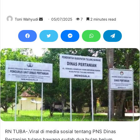
Send
Toni Wahyudi
05/07/2025
7
2 minutes read
an
email
RN TUBA-.Viral di media sosial tentang PNS Dinas
Pertanian tulang bawang sudah dua bulan belum