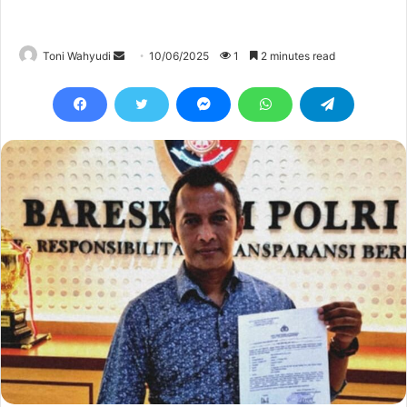
Send
Toni Wahyudi
10/06/2025
1
2 minutes read
an
email