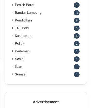
Pesisir Barat
1
Bandar Lampung
14
Pendidikan
6
TNI-Polri
5
Kesehatan
5
Politik
2
Parlemen
1
Sosial
1
Iklan
1
Sumsel
1
Advertisement