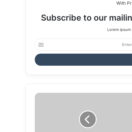
With P
Subscribe to our mailin
Lorem ipsum d
Enter
your
Email
address