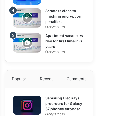
Senators close to
finishing encryption
penalties
06/28/2023
Apartment vacancies
rise for first time in 6
years
06/28/2023
Popular
Recent
Comments
Samsung Elec says
preorders for Galaxy
S7 phones stronger
06/28/2023