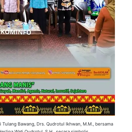
i Tulang Bawang, Drs. Qudrotul Ikhwan, M.M., bersama
lina Wati Qudrotul, S.H., secara simbolis