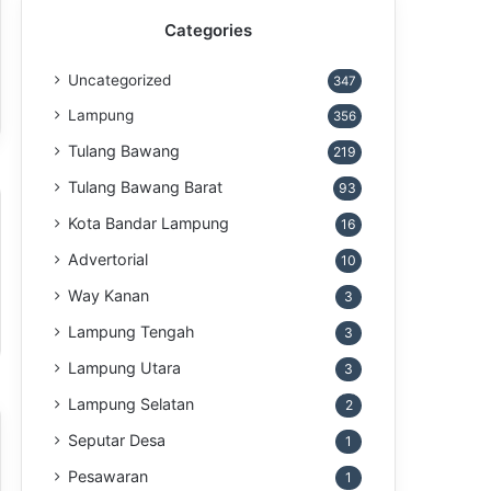
Categories
Uncategorized
347
Lampung
356
Tulang Bawang
219
Tulang Bawang Barat
93
Kota Bandar Lampung
16
Advertorial
10
Way Kanan
3
Lampung Tengah
3
Lampung Utara
3
Lampung Selatan
2
Seputar Desa
1
Pesawaran
1