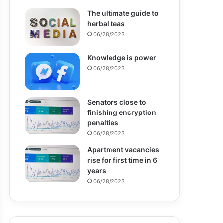
The ultimate guide to
herbal teas
06/28/2023
Knowledge is power
06/28/2023
Senators close to
finishing encryption
penalties
06/28/2023
Apartment vacancies
rise for first time in 6
years
06/28/2023