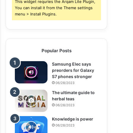
This widget requries the Arqam Lite Plugin,
You can install it from the Theme settings
menu > Install Plugins.
Popular Posts
Samsung Elec says
preorders for Galaxy
S7 phones stronger
06/28/2023
The ultimate guide to
herbal teas
06/28/2023
Knowledge is power
06/28/2023