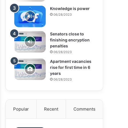
Knowledge is power
06/28/2023
Senators close to
finishing encryption
penalties
06/28/2023
Apartment vacancies
rise for first time in 6
years
06/28/2023
Popular
Recent
Comments