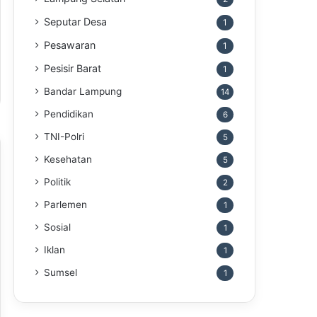
Seputar Desa
1
Pesawaran
1
Pesisir Barat
1
Bandar Lampung
14
Pendidikan
6
TNI-Polri
5
Kesehatan
5
Politik
2
Parlemen
1
Sosial
1
Iklan
1
Sumsel
1