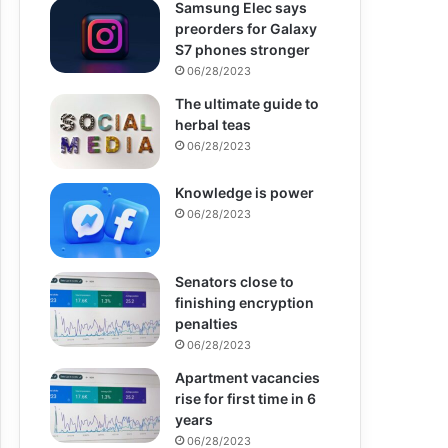
Samsung Elec says
preorders for Galaxy
S7 phones stronger
06/28/2023
The ultimate guide to
herbal teas
06/28/2023
Knowledge is power
06/28/2023
Senators close to
finishing encryption
penalties
06/28/2023
Apartment vacancies
rise for first time in 6
years
06/28/2023