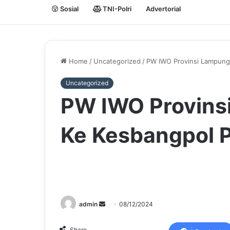
Sosial
TNI-Polri
Advertorial
Home
/
Uncategorized
/
PW IWO Provinsi Lampung
Uncategorized
PW IWO Provins
Ke Kesbangpol 
Send
admin
08/12/2024
an
email
Share