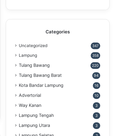
Categories
Uncategorized
347
Lampung
358
Tulang Bawang
220
Tulang Bawang Barat
94
Kota Bandar Lampung
16
Advertorial
10
Way Kanan
3
Lampung Tengah
3
Lampung Utara
3
Lampung Selatan
2