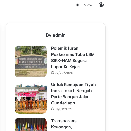
for
Log
Follow
In
By admin
Polemik Iuran
Puskesmas Tuba LSM
SIKK-HAM Segera
Lapor Ke Kejari
07/20/2026
Untuk Kemajuan Tiyuh
Indra Loka II Nengah
Parte Bangun Jalan
Ounderlagh
01/01/2025
Transparansi
Keuangan,