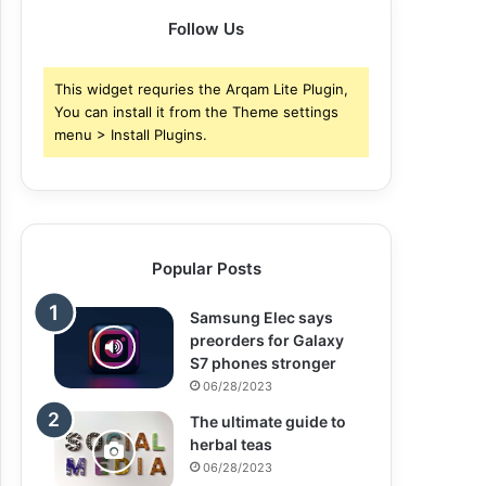
Follow Us
This widget requries the Arqam Lite Plugin,
You can install it from the Theme settings
menu > Install Plugins.
Popular Posts
Samsung Elec says
preorders for Galaxy
S7 phones stronger
06/28/2023
The ultimate guide to
herbal teas
06/28/2023