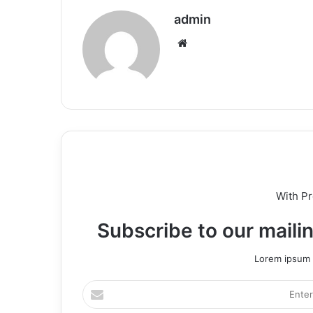
admin
Website
With P
Subscribe to our mailin
Lorem ipsum d
Enter
your