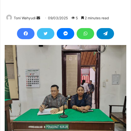
Send
Toni Wahyudi
09/03/2025
5
2 minutes read
an
email