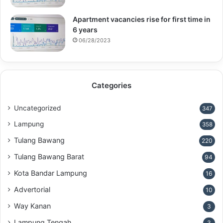
Apartment vacancies rise for first time in
6 years
06/28/2023
Categories
Uncategorized
347
Lampung
358
Tulang Bawang
220
Tulang Bawang Barat
94
Kota Bandar Lampung
16
Advertorial
10
Way Kanan
3
Lampung Tengah
3