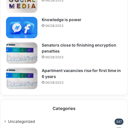
06/28/2023
Knowledge is power
06/28/2023
Senators close to finishing encryption
penalties
06/28/2023
Apartment vacancies rise for first time in
6 years
06/28/2023
Categories
Uncategorized
347