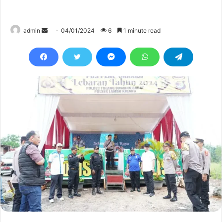
Send
admin
04/01/2024
6
1 minute read
an
email