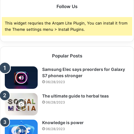
Follow Us
This widget requries the Arqam Lite Plugin, You can install it from
the Theme settings menu > Install Plugins.
Popular Posts
Samsung Elec says preorders for Galaxy
S7 phones stronger
06/28/2023
The ultimate guide to herbal teas
06/28/2023
Knowledge is power
06/28/2023