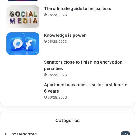
The ultimate guide to herbal teas
06/28/2023
Knowledge is power
06/28/2023
Senators close to finishing encryption
penalties
06/28/2023
Apartment vacancies rise for first time in
6 years
06/28/2023
Categories
Uncategorized
347