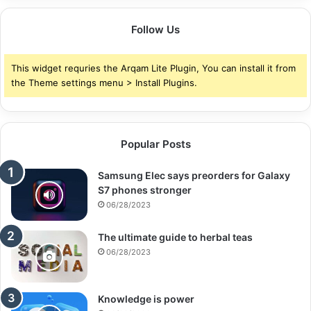
Follow Us
This widget requries the Arqam Lite Plugin, You can install it from
the Theme settings menu > Install Plugins.
Popular Posts
Samsung Elec says preorders for Galaxy
S7 phones stronger
06/28/2023
The ultimate guide to herbal teas
06/28/2023
Knowledge is power