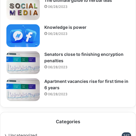
The ultimate guide to herbal teas
06/28/2023
Knowledge is power
06/28/2023
Senators close to finishing encryption
penalties
06/28/2023
Apartment vacancies rise for first time in
6 years
06/28/2023
Categories
Uncategorized
347