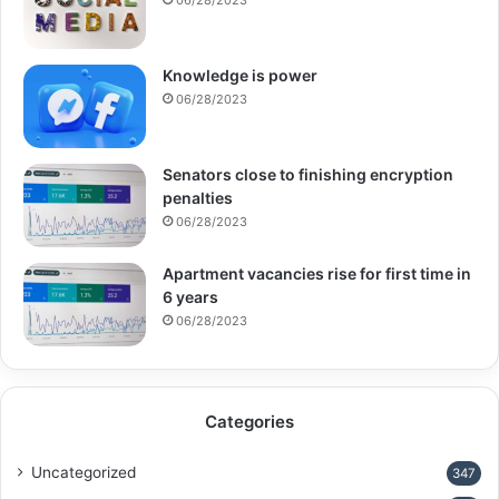
Knowledge is power
06/28/2023
Senators close to finishing encryption
penalties
06/28/2023
Apartment vacancies rise for first time in
6 years
06/28/2023
Categories
Uncategorized
347