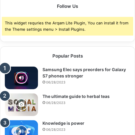
Follow Us
This widget requries the Arqam Lite Plugin, You can install it from
the Theme settings menu > Install Plugins.
Popular Posts
Samsung Elec says preorders for Galaxy
S7 phones stronger
06/28/2023
The ultimate guide to herbal teas
06/28/2023
Knowledge is power
06/28/2023